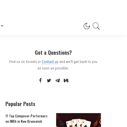
Got a Questions?
Find us on Socials or
Contact us
and we’ll get back to you
as soon as possible.
Popular Posts
11 Top Composer-Performers
on IMDb in New Brunswick