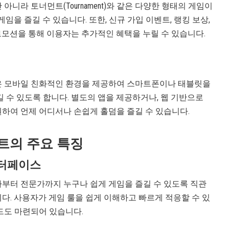
뿐만 아니라 토너먼트(Tournament)와 같은 다양한 형태의 게임이
임을 즐길 수 있습니다. 또한, 신규 가입 이벤트, 랭킹 보상,
프로모션을 통해 이용자는 추가적인 혜택을 누릴 수 있습니다.
 모바일 친화적인 환경을 제공하여 스마트폰이나 태블릿을
 수 있도록 합니다. 별도의 앱을 제공하거나, 웹 기반으로
하여 언제 어디서나 손쉽게 홀덤을 즐길 수 있습니다.
트의 주요 특징
인터페이스
부터 전문가까지 누구나 쉽게 게임을 즐길 수 있도록 직관
. 사용자가 게임 룰을 쉽게 이해하고 빠르게 적응할 수 있
드도 마련되어 있습니다.