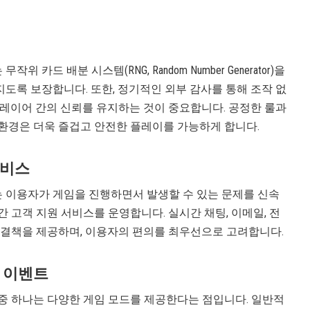
카드 배분 시스템(RNG, Random Number Generator)을
도록 보장합니다. 또한, 정기적인 외부 감사를 통해 조작 없
플레이어 간의 신뢰를 유지하는 것이 중요합니다. 공정한 룰과
환경은 더욱 즐겁고 안전한 플레이를 가능하게 합니다.
서비스
 이용자가 게임을 진행하면서 발생할 수 있는 문제를 신속
간 고객 지원 서비스를 운영합니다. 실시간 채팅, 이메일, 전
해결책을 제공하며, 이용자의 편의를 최우선으로 고려합니다.
 이벤트
중 하나는 다양한 게임 모드를 제공한다는 점입니다. 일반적