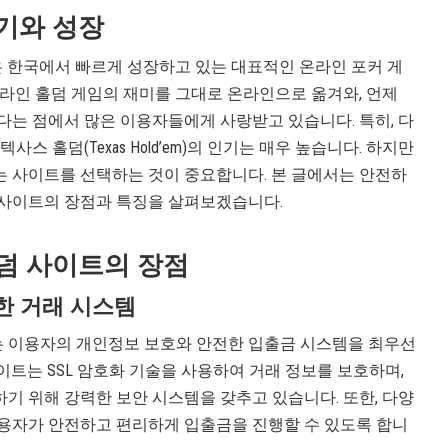
기와 성장
’em)은 한국에서 빠르게 성장하고 있는 대표적인 온라인 포커 게
프라인 홀덤 게임의 재미를 그대로 온라인으로 옮겨와, 언제
다는 점에서 많은 이용자들에게 사랑받고 있습니다. 특히, 다
사스 홀덤(Texas Hold’em)의 인기는 매우 높습니다. 하지만
는 사이트를 선택하는 것이 중요합니다. 본 글에서는 안전하
사이트의 장점과 특징을 살펴보겠습니다.
덤 사이트의 장점
한 거래 시스템
 이용자의 개인정보 보호와 안전한 입출금 시스템을 최우선
이트는 SSL 암호화 기술을 사용하여 거래 정보를 보호하며,
기 위해 강력한 보안 시스템을 갖추고 있습니다. 또한, 다양
이용자가 안전하고 편리하게 입출금을 진행할 수 있도록 합니