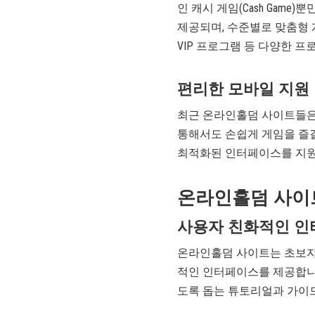
인 캐시 게임(Cash Game)
제공되며, 수준별로 맞춤형 게
VIP 프로그램 등 다양한 
편리한 모바일 지원
최근 온라인홀덤 사이트들은
통해서도 손쉽게 게임을 즐길
최적화된 인터페이스를 지원
온라인홀덤 사이
사용자 친화적인 
온라인홀덤 사이트는 초보자
적인 인터페이스를 제공합니다
도록 돕는 튜토리얼과 가이