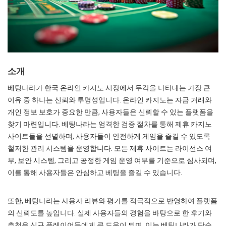
소개
베팅나라가 한국 온라인 카지노 시장에서 두각을 나타내는 가장 큰
이유 중 하나는 신뢰와 투명성입니다. 온라인 카지노는 자금 거래와
개인 정보 보호가 중요한 만큼, 사용자들은 신뢰할 수 있는 플랫폼을
찾기 마련입니다. 베팅나라는 엄격한 검증 절차를 통해 제휴 카지노
사이트들을 선별하며, 사용자들이 안전하게 게임을 즐길 수 있도록
철저한 관리 시스템을 운영합니다. 모든 제휴 사이트는 라이선스 여
부, 보안 시스템, 그리고 공정한 게임 운영 여부를 기준으로 심사되며,
이를 통해 사용자들은 안심하고 베팅을 즐길 수 있습니다.
또한, 베팅나라는 사용자 리뷰와 평가를 적극적으로 반영하여 플랫폼
의 신뢰도를 높입니다. 실제 사용자들의 경험을 바탕으로 한 후기와
추천은 신규 플레이어들에게 큰 도움이 되며, 이는 베팅나라가 단순