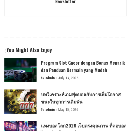
Newsletter
You Might Also Enjoy
Program Slot Gacor dengan Bonus Menarik
dan Panduan Bermain yang Mudah
By
admin
July 14, 2026
Posted
by
บทวิเคราะห์เกมฟุตบอลกับการเพิ่มโอกาส
ชนะในทุกการเดิมพัน
By
admin
May 15, 2026
Posted
by
แทงบอลโลก2026 เว็บตรงคุณภาพ ที่คอบอล