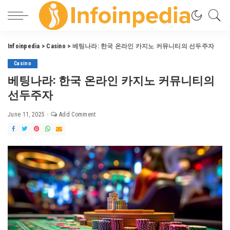
Infoinpedia
>
Casino
>
베팅나라: 한국 온라인 카지노 커뮤니티의 선두주자
Casino
베팅나라: 한국 온라인 카지노 커뮤니티의
선두주자
June 11, 2025
Add Comment