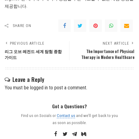
제공합니다.
SHARE ON
PREVIOUS ARTICLE
NEXT ARTICLE
리그 오브 레전드 세계 탐험 종합
The Importance of Physical
가이드
Therapy in Modern Healthcare
Leave a Reply
You must be
logged in
to post a comment.
Got a Questions?
Find us on Socials or
Contact us
and we’ll get back to you
as soon as possible.