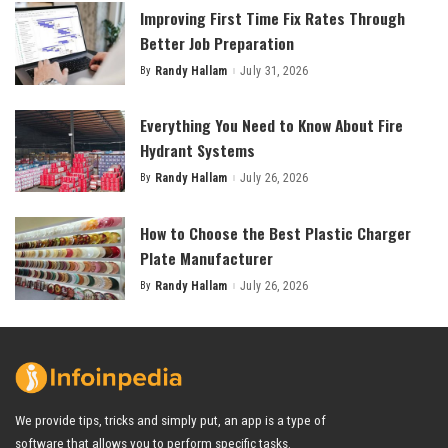
Improving First Time Fix Rates Through
Better Job Preparation
By
Randy Hallam
July 31, 2026
Posted
by
Everything You Need to Know About Fire
Hydrant Systems
By
Randy Hallam
July 26, 2026
Posted
by
How to Choose the Best Plastic Charger
Plate Manufacturer
By
Randy Hallam
July 26, 2026
Posted
by
We provide tips, tricks and simply put, an app is a type of
software that allows you to perform specific tasks.