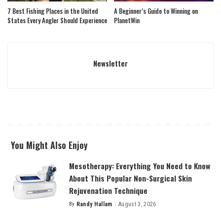
7 Best Fishing Places in the United
A Beginner’s Guide to Winning on
States Every Angler Should Experience
PlanetWin
Newsletter
You Might Also Enjoy
Mesotherapy: Everything You Need to Know
About This Popular Non-Surgical Skin
Rejuvenation Technique
By
Randy Hallam
August 3, 2026
Posted
by