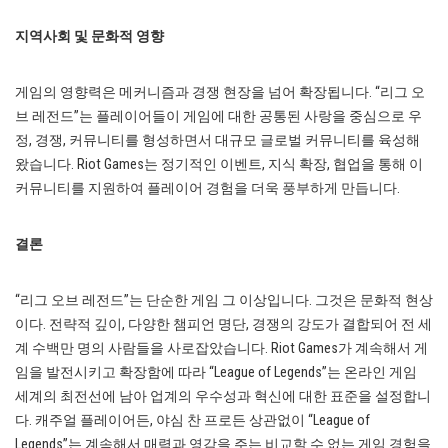
지역사회 및 문화적 영향
게임의 영향력은 메커니즘과 경쟁 현장을 넘어 확장됩니다. “리그 오
브 레전드”는 플레이어들이 게임에 대한 공통된 사랑을 중심으로 우
정, 경쟁, 커뮤니티를 형성하면서 대규모 글로벌 커뮤니티를 육성해
왔습니다. Riot Games는 정기적인 이벤트, 지식 확장, 협업을 통해 이
커뮤니티를 지원하여 플레이어 경험을 더욱 풍부하게 만듭니다.
결론
“리그 오브 레전드”는 단순한 게임 그 이상입니다. 그것은 문화적 현상
이다. 전략적 깊이, 다양한 챔피언 명단, 경쟁의 강도가 결합되어 전 세
계 수백만 명의 사람들을 사로잡았습니다. Riot Games가 계속해서 게
임을 발전시키고 확장함에 따라 “League of Legends”는 온라인 게임
세계의 최전선에 남아 업계의 우수성과 혁신에 대한 표준을 설정합니
다. 캐주얼 플레이어든, 야심 찬 프로든 상관없이 “League of
Legends”는 계속해서 매력과 영감을 주는 비교할 수 없는 게임 경험을