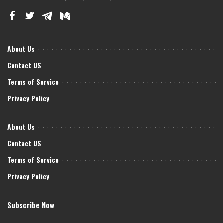
About Us
Contact US
Terms of Service
Privacy Policy
About Us
Contact US
Terms of Service
Privacy Policy
Subscribe Now