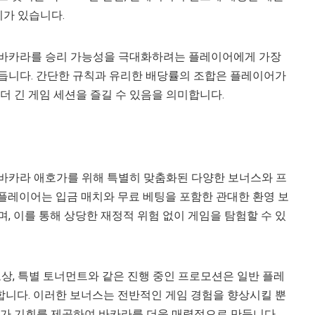
엣지가 있습니다.
 바카라를 승리 가능성을 극대화하려는 플레이어에게 가장
만듭니다. 간단한 규칙과 유리한 배당률의 조합은 플레이어가
 더 긴 게임 세션을 즐길 수 있음을 의미합니다.
 바카라 애호가를 위해 특별히 맞춤화된 다양한 보너스와 프
플레이어는 입금 매치와 무료 베팅을 포함한 관대한 환영 보
며, 이를 통해 상당한 재정적 위험 없이 게임을 탐험할 수 있
 보상, 특별 토너먼트와 같은 진행 중인 프로모션은 일반 플레
합니다. 이러한 보너스는 전반적인 게임 경험을 향상시킬 뿐
추가 기회를 제공하여 바카라를 더욱 매력적으로 만듭니다.