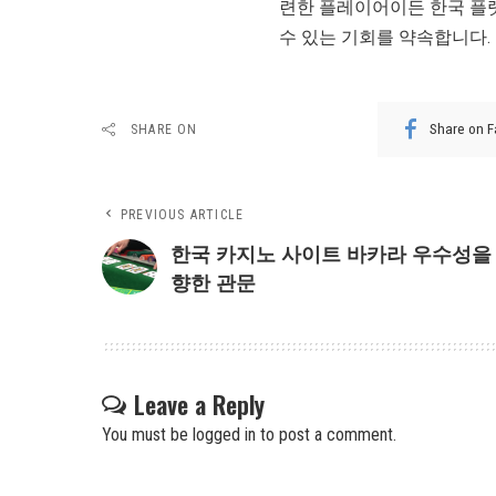
련한 플레이어이든 한국 플
수 있는 기회를 약속합니다.
Share on 
SHARE ON
PREVIOUS ARTICLE
한국 카지노 사이트 바카라 우수성을
향한 관문
Leave a Reply
You must be
logged in
to post a comment.