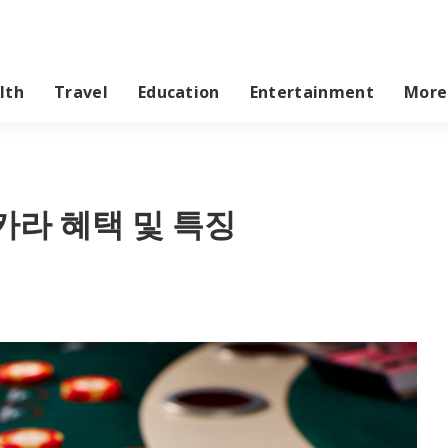
lth
Travel
Education
Entertainment
More
카라 혜택 및 특징