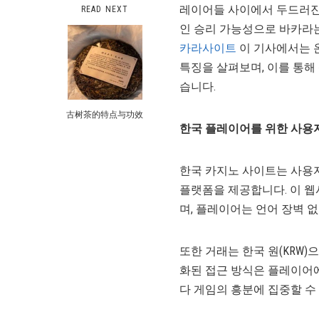
레이어들 사이에서 두드러진 
READ NEXT
인 승리 가능성으로 바카라
카라사이트
이 기사에서는 
특징을 살펴보며, 이를 통해
습니다.
古树茶的特点与功效
한국 플레이어를 위한 사용
한국 카지노 사이트는 사용
플랫폼을 제공합니다. 이 
며, 플레이어는 언어 장벽 없
또한 거래는 한국 원(KRW
화된 접근 방식은 플레이어
다 게임의 흥분에 집중할 수