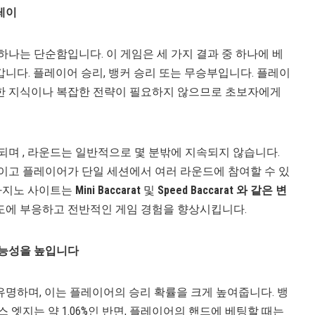
레이
하나는 단순함입니다. 이 게임은 세 가지 결과 중 하나에 베
니다. 플레이어 승리, 뱅커 승리 또는 무승부입니다. 플레이
한 지식이나 복잡한 전략이 필요하지 않으므로 초보자에게
되며 , 라운드는 일반적으로 몇 분밖에 지속되지 않습니다.
이고 플레이어가 단일 세션에서 여러 라운드에 참여할 수 있
 카지노 사이트는
Mini Baccarat
및
Speed Baccarat 와 같은 변
도에 부응하고 전반적인 게임 경험을 향상시킵니다.
가능성을 높입니다
명하며, 이는 플레이어의 승리 확률을 크게 높여줍니다. 뱅
 엣지는 약 1.06%인 반면, 플레이어의 핸드에 베팅할 때는