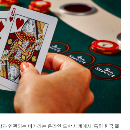
과 연관되는 바카라는 온라인 도박 세계에서, 특히 한국 플