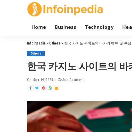
Home
Business
Technology
Hea
Infoinpedia
>
Others
>
한국 카지노 사이트의 바카라 혜택 및 특징
Others
한국 카지노 사이트의 바
October 19, 2024
Add Comment