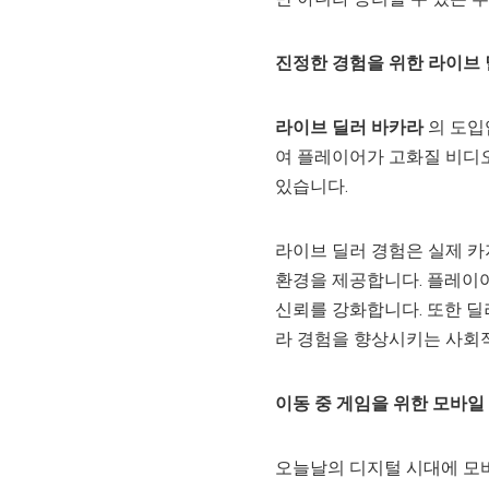
진정한 경험을 위한 라이브
라이브 딜러 바카라
의 도입
여 플레이어가 고화질 비디
있습니다.
라이브 딜러 경험은 실제 
환경을 제공합니다. 플레이어
신뢰를 강화합니다. 또한 딜
라 경험을 향상시키는 사회
이동 중 게임을 위한 모바일
오늘날의 디지털 시대에 모