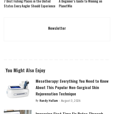
7 Best Fishing Places in the United
A Beginner’s Guide to Winning on
States Every Angler Should Experience
PlanetWin
Newsletter
You Might Also Enjoy
Mesotherapy: Everything You Need to Know
About This Popular Non-Surgical Skin
Rejuvenation Technique
By
Randy Hallam
August 3, 2026
Posted
by
Improving First Time Fix Rates Through