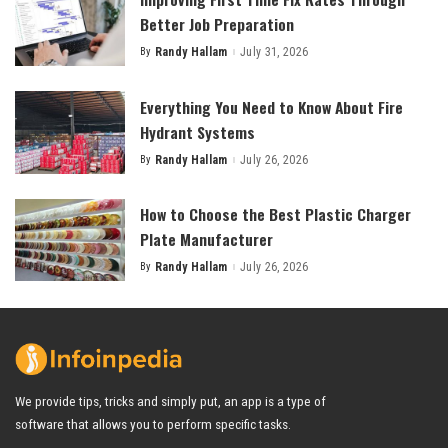
Better Job Preparation
By
Randy Hallam
July 31, 2026
Posted
by
Everything You Need to Know About Fire
Hydrant Systems
By
Randy Hallam
July 26, 2026
Posted
by
How to Choose the Best Plastic Charger
Plate Manufacturer
By
Randy Hallam
July 26, 2026
Posted
by
We provide tips, tricks and simply put, an app is a type of
software that allows you to perform specific tasks.