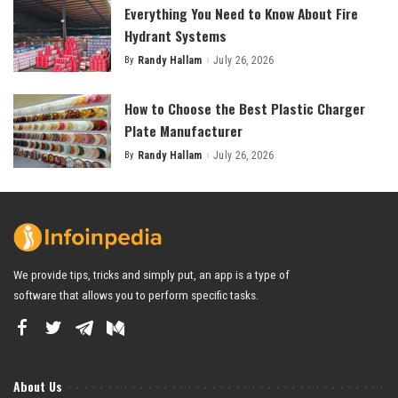
Everything You Need to Know About Fire
Hydrant Systems
By
Randy Hallam
July 26, 2026
Posted
by
How to Choose the Best Plastic Charger
Plate Manufacturer
By
Randy Hallam
July 26, 2026
Posted
by
We provide tips, tricks and simply put, an app is a type of
software that allows you to perform specific tasks.
About Us