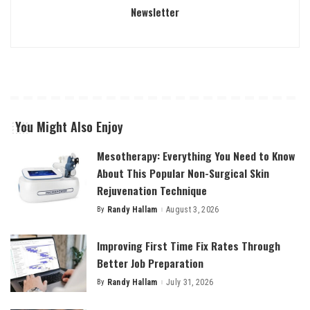
Newsletter
You Might Also Enjoy
Mesotherapy: Everything You Need to Know
About This Popular Non-Surgical Skin
Rejuvenation Technique
By
Randy Hallam
August 3, 2026
Posted
by
Improving First Time Fix Rates Through
Better Job Preparation
By
Randy Hallam
July 31, 2026
Posted
by