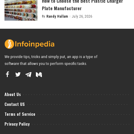
How to Choose the Best Plastic Charger
Plate Manufacturer
By
Randy Hallam
July 26, 2026
Posted
by
We provide tips, tricks and simply put, an app is a type of
software that allows you to perform specific tasks.
About Us
Contact US
Terms of Service
Privacy Policy