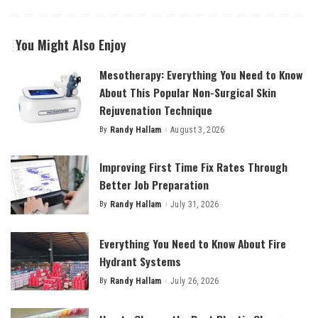
You Might Also Enjoy
Mesotherapy: Everything You Need to Know
About This Popular Non-Surgical Skin
Rejuvenation Technique
By
Randy Hallam
August 3, 2026
Posted
by
Improving First Time Fix Rates Through
Better Job Preparation
By
Randy Hallam
July 31, 2026
Posted
by
Everything You Need to Know About Fire
Hydrant Systems
By
Randy Hallam
July 26, 2026
Posted
by