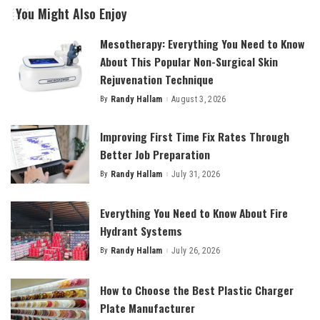
You Might Also Enjoy
Mesotherapy: Everything You Need to Know
About This Popular Non-Surgical Skin
Rejuvenation Technique
By
Randy Hallam
August 3, 2026
Posted
by
Improving First Time Fix Rates Through
Better Job Preparation
By
Randy Hallam
July 31, 2026
Posted
by
Everything You Need to Know About Fire
Hydrant Systems
By
Randy Hallam
July 26, 2026
Posted
by
How to Choose the Best Plastic Charger
Plate Manufacturer