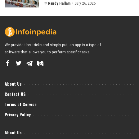
By
Randy Hallam
July 26, 2026
Posted
by
We provide tips, tricks and simply put, an app is a type of
software that allows you to perform specific tasks.
About Us
Contact US
Terms of Service
Privacy Policy
About Us