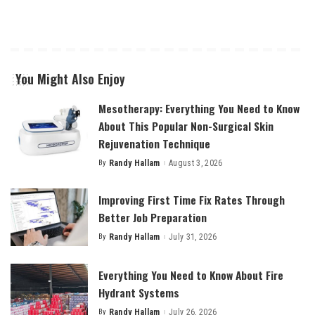
You Might Also Enjoy
Mesotherapy: Everything You Need to Know
About This Popular Non-Surgical Skin
Rejuvenation Technique
By
Randy Hallam
August 3, 2026
Posted
by
Improving First Time Fix Rates Through
Better Job Preparation
By
Randy Hallam
July 31, 2026
Posted
by
Everything You Need to Know About Fire
Hydrant Systems
By
Randy Hallam
July 26, 2026