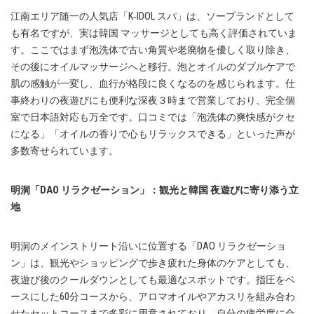
江南エリア随一の人気店「K‑IDOL スパ」は、ソープランドとして
も有名ですが、実は韓国 マッサージとしても高く評価されていま
す。ここではまず泡洗体で古い角質や老廃物を優しく取り除き、
その後にオイルマッサージへと移行。泡とオイルのダブルケアで
肌の感触が一変し、血行が格段に良くなるのを感じられます。仕
事終わりの夜遊びにも便利な深夜３時まで営業しており、完全個
室で日本語対応も万全です。口コミでは「泡洗体の爽快感がクセ
になる」「オイルの香りで心もリラックスできる」といった声が
多数寄せられています。
明洞「DAO リラクゼーション」：観光と韓国 夜遊びに寄り添う立
地
明洞のメインストリート沿いに位置する「DAO リラクゼーショ
ン」は、観光やショッピングで歩き疲れた身体のケアとしても、
夜遊び後のクールダウンとしても最適なスポットです。指圧をベ
ースにした60分コースから、アロマオイルやアカスリを組み合わ
せたセットコースまで多彩に用意されており、自分の疲労度に合