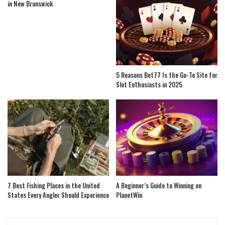
in New Brunswick
5 Reasons Bet77 Is the Go-To Site for
Slot Enthusiasts in 2025
7 Best Fishing Places in the United
A Beginner’s Guide to Winning on
States Every Angler Should Experience
PlanetWin