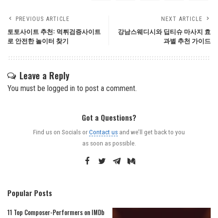
PREVIOUS ARTICLE
NEXT ARTICLE
토토사이트 추천: 먹튀검증사이트
강남스웨디시와 딥티슈 마사지 효
로 안전한 놀이터 찾기
과별 추천 가이드
Leave a Reply
You must be
logged in
to post a comment.
Got a Questions?
Find us on Socials or
Contact us
and we’ll get back to you
as soon as possible.
Popular Posts
11 Top Composer-Performers on IMDb