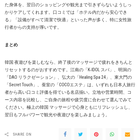
た身体を、翌日のショッピングや観光まで引きずらないようしっ
かりケアしてくれます。口コミでは「ホテル内だから安心でき
る」「設備がすべて清潔で快適」といった声が多く、特に女性旅
行者からの支持が厚いです。
まとめ
韓国 夜遊びを楽しむなら、終了後のマッサージで疲れをきちんと
リセットするのがおすすめです。江南の「K‑IDOL スパ」、明洞の
「DAO リラクゼーション」、弘大の「Healing Spa 24」、東大門の
「Secret Touch」、蚕室の「COCOエステ」は、いずれも日本人旅行
者から高い口コミ評価を得ている名店揃い。立地や営業時間、コ
ース内容を比較し、ご自身の旅程や疲労度に合わせて選んでみて
ください。極上の韓国 マッサージで心身ともにリフレッシュし、
翌日もフルパワーで観光や夜遊びを楽しみましょう。
SHARE ON