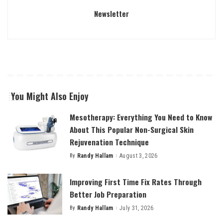
Newsletter
You Might Also Enjoy
Mesotherapy: Everything You Need to Know
About This Popular Non-Surgical Skin
Rejuvenation Technique
By
Randy Hallam
August 3, 2026
Posted
by
Improving First Time Fix Rates Through
Better Job Preparation
By
Randy Hallam
July 31, 2026
Posted
by