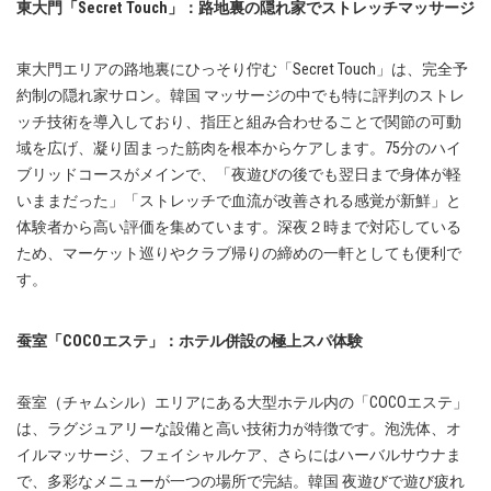
東大門「Secret Touch」：路地裏の隠れ家でストレッチマッサージ
東大門エリアの路地裏にひっそり佇む「Secret Touch」は、完全予
約制の隠れ家サロン。韓国 マッサージの中でも特に評判のストレ
ッチ技術を導入しており、指圧と組み合わせることで関節の可動
域を広げ、凝り固まった筋肉を根本からケアします。75分のハイ
ブリッドコースがメインで、「夜遊びの後でも翌日まで身体が軽
いままだった」「ストレッチで血流が改善される感覚が新鮮」と
体験者から高い評価を集めています。深夜２時まで対応している
ため、マーケット巡りやクラブ帰りの締めの一軒としても便利で
す。
蚕室「COCOエステ」：ホテル併設の極上スパ体験
蚕室（チャムシル）エリアにある大型ホテル内の「COCOエステ」
は、ラグジュアリーな設備と高い技術力が特徴です。泡洗体、オ
イルマッサージ、フェイシャルケア、さらにはハーバルサウナま
で、多彩なメニューが一つの場所で完結。韓国 夜遊びで遊び疲れ