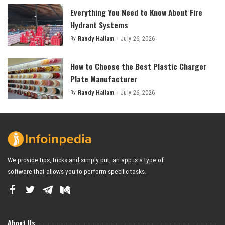
Everything You Need to Know About Fire
Hydrant Systems
By
Randy Hallam
July 26, 2026
Posted
by
How to Choose the Best Plastic Charger
Plate Manufacturer
By
Randy Hallam
July 26, 2026
Posted
by
We provide tips, tricks and simply put, an app is a type of
software that allows you to perform specific tasks.
About Us