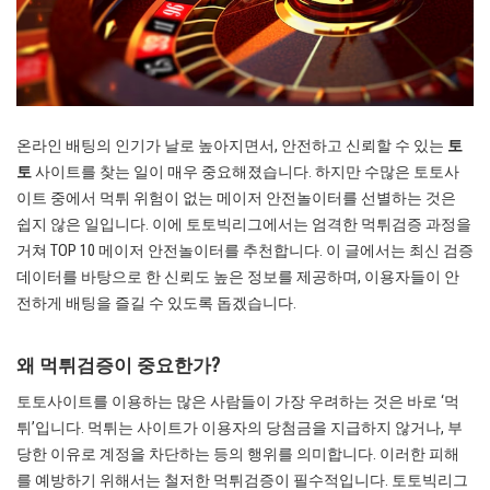
온라인 배팅의 인기가 날로 높아지면서, 안전하고 신뢰할 수 있는
토
토
사이트를 찾는 일이 매우 중요해졌습니다. 하지만 수많은 토토사
이트 중에서 먹튀 위험이 없는 메이저 안전놀이터를 선별하는 것은
쉽지 않은 일입니다. 이에 토토빅리그에서는 엄격한 먹튀검증 과정을
거쳐 TOP 10 메이저 안전놀이터를 추천합니다. 이 글에서는 최신 검증
데이터를 바탕으로 한 신뢰도 높은 정보를 제공하며, 이용자들이 안
전하게 배팅을 즐길 수 있도록 돕겠습니다.
왜 먹튀검증이 중요한가?
토토사이트를 이용하는 많은 사람들이 가장 우려하는 것은 바로 ‘먹
튀’입니다. 먹튀는 사이트가 이용자의 당첨금을 지급하지 않거나, 부
당한 이유로 계정을 차단하는 등의 행위를 의미합니다. 이러한 피해
를 예방하기 위해서는 철저한 먹튀검증이 필수적입니다. 토토빅리그