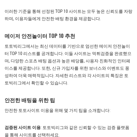
이러한 기준을 통해 선정된 TOP 10 사이트는 모두 높은 신뢰도를 자랑
하며, 이용자들에게 안전한 배팅 환경을 제공합니다.
메이저 안전놀이터 TOP 10 추천
토토빅리그에서는 최신 데이터를 기반으로 엄선한 메이저 안전놀이
터 TOP 10 리스트를 공개합니다. 이들 사이트는 먹튀검증을 완료했으
며, 다양한 스포츠 배팅 옵션과 높은 배당률, 사용자 친화적인 인터페
이스를 제공합니다. 또한, 신규 가입자를 위한 보너스와 이벤트도 풍
성하여 더욱 매력적입니다. 자세한 리스트와 각 사이트의 특징은 토
토빅리그에서 확인할 수 있습니다.
안전한 배팅을 위한 팁
안전한 토토사이트 이용을 위해 몇 가지 팁을 소개합니다:
검증된 사이트 이용
: 토토빅리그와 같은 신뢰할 수 있는 검증 플랫폼
을 통해 사이트를 선택하세요.