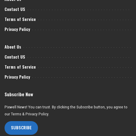
Contact US
Terms of Service
Privacy Policy
About Us
Contact US
Terms of Service
Privacy Policy
Subscribe Now
Pixwell News! You can trust. By clicking the Subscribe button, you agree to
our Terms & Privacy Policy.
SUBSCRIBE