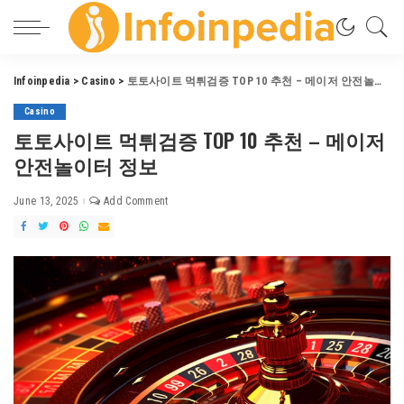
Infoinpedia
>
Casino
>
토토사이트 먹튀검증 TOP 10 추천 – 메이저 안전놀이터 정보
Casino
토토사이트 먹튀검증 TOP 10 추천 – 메이저
안전놀이터 정보
June 13, 2025
Add Comment