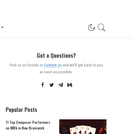
Got a Questions?
Find us on Socials or
Contact us
and we’ll get back to you
as soon as possible.
Popular Posts
11 Top Composer-Performers
on IMDb in New Brunswick