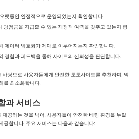
나 오랫동안 안정적으로 운영되었는지 확인합니다.
의 당첨금을 지급할 수 있는 재정적 여력을 갖추고 있는지 평
호와 데이터 암호화가 제대로 이루어지는지 확인합니다.
들의 경험과 피드백을 통해 사이트의 신뢰성을 판단합니다.
을 바탕으로 사용자들에게 안전한
토토
사이트를 추천하며, 먹
피해를 최소화합니다.
할과 서비스
 제공하는 것을 넘어, 사용자들이 안전한 베팅 환경을 누릴
제공합니다. 주요 서비스는 다음과 같습니다: