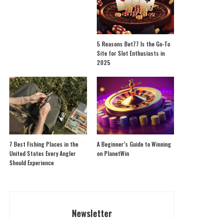
5 Reasons Bet77 Is the Go-To
Site for Slot Enthusiasts in
2025
7 Best Fishing Places in the
A Beginner’s Guide to Winning
United States Every Angler
on PlanetWin
Should Experience
Newsletter