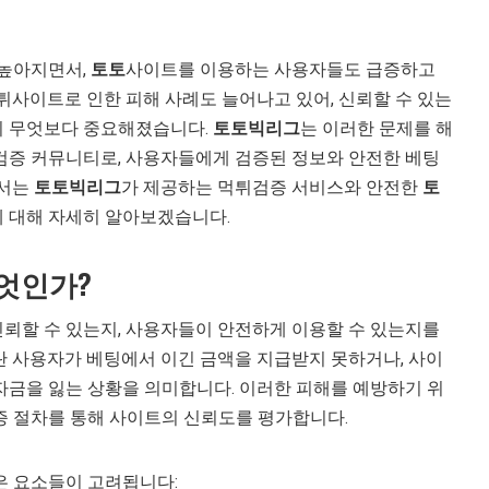
 높아지면서,
토토
사이트를 이용하는 사용자들도 급증하고
튀사이트로 인한 피해 사례도 늘어나고 있어, 신뢰할 수 있는
이 무엇보다 중요해졌습니다.
토토빅리그
는 이러한 문제를 해
검증 커뮤니티로, 사용자들에게 검증된 정보와 안전한 베팅
에서는
토토빅리그
가 제공하는 먹튀검증 서비스와 안전한
토
 대해 자세히 알아보겠습니다.
엇인가?
뢰할 수 있는지, 사용자들이 안전하게 이용할 수 있는지를
란 사용자가 베팅에서 이긴 금액을 지급받지 못하거나, 사이
자금을 잃는 상황을 의미합니다. 이러한 피해를 예방하기 위
증 절차를 통해 사이트의 신뢰도를 평가합니다.
은 요소들이 고려됩니다: