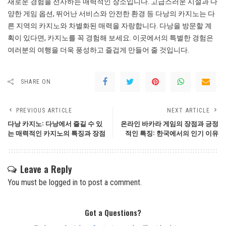
새로운 경험을 선사하는 매력적인 장소입니다. 고급스러운 시설과 다
양한 게임 옵션, 뛰어난 서비스와 안전한 환경 등 다낭의 카지노는 다
른 지역의 카지노와 차별화된 매력을 자랑합니다. 다낭을 방문할 계
획이 있다면, 카지노를 꼭 경험해 보세요. 이곳에서의 특별한 경험은
여러분의 여행을 더욱 풍성하고 즐겁게 만들어 줄 것입니다.
SHARE ON
PREVIOUS ARTICLE
NEXT ARTICLE
다낭 카지노: 다낭에서 즐길 수 있
온라인 바카라 게임의 장점과 긍정
는 매력적인 카지노의 특징과 장점
적인 특징: 한국에서의 인기 이유
Leave a Reply
You must be
logged in
to post a comment.
Got a Questions?