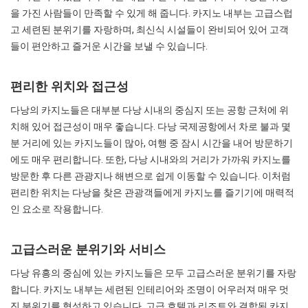
을 가진 사람들이 만족할 수 있게 해 줍니다. 카지노 내부는 고급스럽
고 세련된 분위기를 자랑하며, 최신식 시설들이 완비되어 있어 고객
들이 편안하고 즐거운 시간을 보낼 수 있습니다.
편리한 위치와 접근성
다낭의 카지노들은 대부분 다낭 시내의 중심지 또는 공항 근처에 위
치해 있어 접근성이 매우 좋습니다. 다낭 국제공항에서 차로 불과 몇
분 거리에 있는 카지노들이 많아, 여행 중 잠시 시간을 내어 방문하기
에도 매우 편리합니다. 또한, 다낭 시내와의 거리가 가까워 카지노를
방문한 후 다른 관광지나 해변으로 쉽게 이동할 수 있습니다. 이처럼
편리한 위치는 다낭을 찾은 관광객들에게 카지노를 즐기기에 매력적
인 요소로 작용합니다.
고급스러운 분위기와 서비스
다낭 유흥의 중심에 있는 카지노들은 모두 고급스러운 분위기를 자랑
합니다. 카지노 내부는 세련된 인테리어와 조명이 어우러져 매우 멋
진 분위기를 형성하고 있습니다. 고급 호텔과 리조트와 결합된 카지