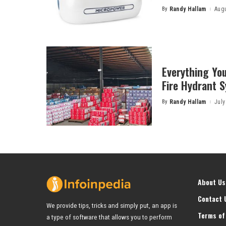
By
Randy Hallam
Augu
Posted
by
Everything Yo
Fire Hydrant 
By
Randy Hallam
July
Posted
by
About Us
Contact 
We provide tips, tricks and simply put, an app is
Terms of
a type of software that allows you to perform