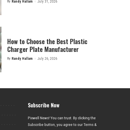
By
Randy Hallam
July 31, 2026
Posted
by
How to Choose the Best Plastic
Charger Plate Manufacturer
By
Randy Hallam
July 26, 2026
Posted
by
Subscribe Now
Pixwell News! You can trust. By clicking the
Subscribe button, you agree to our Terms &